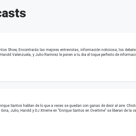
casts
tos Show, Encontrarás las mejores entrevistas, información noticiosa, los debate
Harold Valenzuela, y Julio Ramirez le ponen a tu dia el toque perfecto de informaci
que Santos hablan de lo que a veces se quedan con ganas de decir al aire. Chist
Gina, Julio, Harold y DJ Xtreme en "Enrique Santos en Overtime" se liberan de la cen