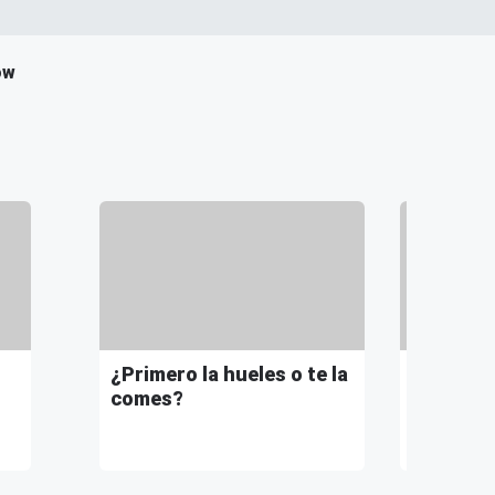
ow
¿Primero la hueles o te la
Completa
comes?
Saldría 
Que…”